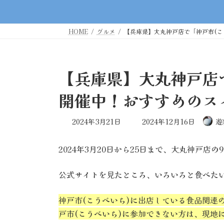
HOME
グルメ
【兵庫県】大丸神戸店で「神戸市(こ
【兵庫県】大丸神戸店
開催中！おすすめのス
最
2024年3月21日
2024年12月16日
遊
終
更
2024年3月20日から25日まで、大丸神戸店
新
日
時
公式サイトを見たところ、いろいろと食べた
:
神戸市(こうべいち)に出店している食品関連
戸市(こうべいち)に参加できない方は、現地