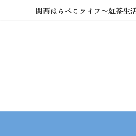
コ
ナ
関西はらぺこライフ～紅茶生
ン
ビ
テ
ゲ
ン
ー
ツ
シ
へ
ョ
ス
ン
キ
に
ッ
移
プ
動