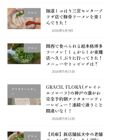
麺道しゅはり三宮センタープ
グルメ
ラザ店で豚骨ラーメンを楽し
んできた！
2026年6月9日
関西で食べられる超本格博多
グルメ
ラーメン！しぇからしか東灘
店へ久しぶりに行ってきた！
メニューやトッピングは？
2026年5月31日
GRACIL FLORA(グレイシ
アフタヌーンティ
ルフローラ)の神戸の激かわ
ー
完全予約制アフタヌーンティ
ーレビュー！連続で通うこと
間違いなし！
2026年5月11日
【兵庫】新店舗拡大中の老舗
グルメ
ラーメン店『らーめん2国』