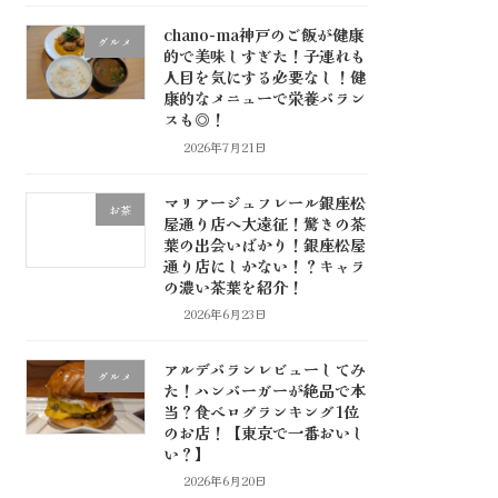
chano-ma神戸のご飯が健康
グルメ
的で美味しすぎた！子連れも
人目を気にする必要なし！健
康的なメニューで栄養バラン
スも◎！
2026年7月21日
マリアージュフレール銀座松
お茶
屋通り店へ大遠征！驚きの茶
葉の出会いばかり！銀座松屋
通り店にしかない！？キャラ
の濃い茶葉を紹介！
2026年6月23日
アルデバランレビューしてみ
グルメ
た！ハンバーガーが絶品で本
当？食べログランキング1位
のお店！【東京で一番おいし
い？】
2026年6月20日