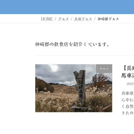
HOME
グルメ
兵庫グルメ
神崎郡グルメ
神崎郡の飲食店を紹介しています。
【兵
グルメ
馬車
202
兵庫県
ん中に
く自然
きたの