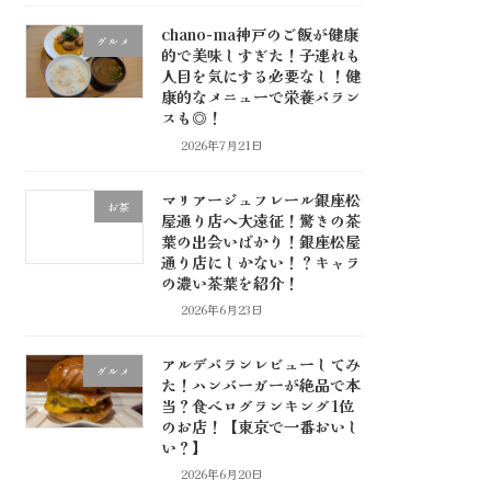
chano-ma神戸のご飯が健康
グルメ
的で美味しすぎた！子連れも
人目を気にする必要なし！健
康的なメニューで栄養バラン
スも◎！
2026年7月21日
マリアージュフレール銀座松
お茶
屋通り店へ大遠征！驚きの茶
葉の出会いばかり！銀座松屋
通り店にしかない！？キャラ
の濃い茶葉を紹介！
2026年6月23日
アルデバランレビューしてみ
グルメ
た！ハンバーガーが絶品で本
当？食べログランキング1位
のお店！【東京で一番おいし
い？】
2026年6月20日