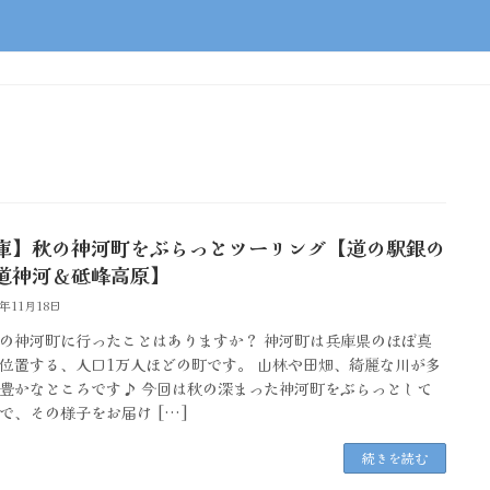
庫】秋の神河町をぶらっとツーリング【道の駅銀の
道神河＆砥峰高原】
3年11月18日
の神河町に行ったことはありますか？ 神河町は兵庫県のほぼ真
位置する、人口1万人ほどの町です。 山林や田畑、綺麗な川が多
豊かなところです♪ 今回は秋の深まった神河町をぶらっとして
で、その様子をお届け […]
続きを読む