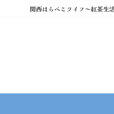
コ
ナ
関西はらぺこライフ～紅茶生
ン
ビ
テ
ゲ
ン
ー
ツ
シ
へ
ョ
ス
ン
キ
に
ッ
移
プ
動