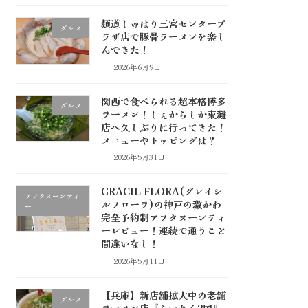
麺道しゅはり三宮センタープ
グルメ
ラザ店で豚骨ラーメンを楽し
んできた！
2026年6月9日
関西で食べられる超本格博多
グルメ
ラーメン！しぇからしか東灘
店へ久しぶりに行ってきた！
メニューやトッピングは？
2026年5月31日
GRACIL FLORA(グレイシ
アフタヌーンティ
ルフローラ)の神戸の激かわ
ー
完全予約制アフタヌーンティ
ーレビュー！連続で通うこと
間違いなし！
2026年5月11日
【兵庫】新店舗拡大中の老舗
グルメ
ラーメン店『らーめん2国』