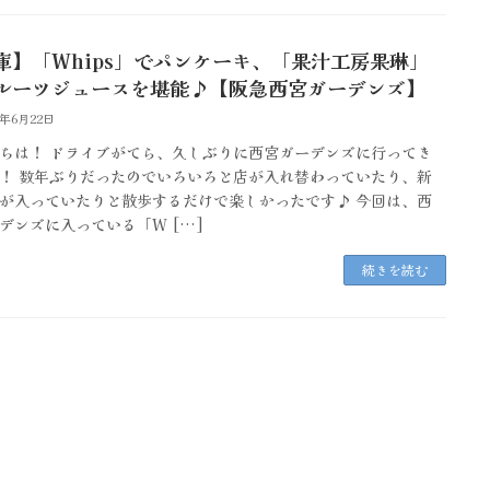
庫】「Whips」でパンケーキ、「果汁工房果琳」
ルーツジュースを堪能♪【阪急西宮ガーデンズ】
4年6月22日
ちは！ ドライブがてら、久しぶりに西宮ガーデンズに行ってき
！ 数年ぶりだったのでいろいろと店が入れ替わっていたり、新
が入っていたりと散歩するだけで楽しかったです♪ 今回は、西
デンズに入っている「W […]
続きを読む