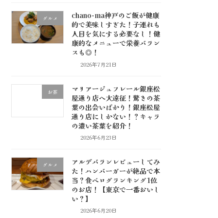
chano-ma神戸のご飯が健康
グルメ
的で美味しすぎた！子連れも
人目を気にする必要なし！健
康的なメニューで栄養バラン
スも◎！
2026年7月21日
マリアージュフレール銀座松
お茶
屋通り店へ大遠征！驚きの茶
葉の出会いばかり！銀座松屋
通り店にしかない！？キャラ
の濃い茶葉を紹介！
2026年6月23日
アルデバランレビューしてみ
グルメ
た！ハンバーガーが絶品で本
当？食べログランキング1位
のお店！【東京で一番おいし
い？】
2026年6月20日