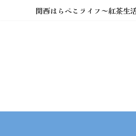
コ
ナ
関西はらぺこライフ～紅茶生
ン
ビ
テ
ゲ
ン
ー
ツ
シ
へ
ョ
ス
ン
キ
に
ッ
移
プ
動