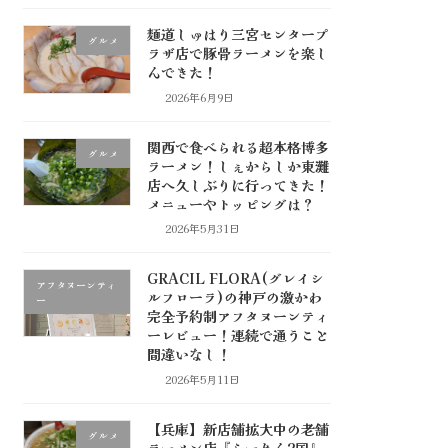
麺道しゅはり三宮センタープ
グルメ
ラザ店で豚骨ラーメンを楽し
んできた！
2026年6月9日
関西で食べられる超本格博多
グルメ
ラーメン！しぇからしか東灘
店へ久しぶりに行ってきた！
メニューやトッピングは？
2026年5月31日
GRACIL FLORA(グレイシ
アフタヌーンティ
ルフローラ)の神戸の激かわ
ー
完全予約制アフタヌーンティ
ーレビュー！連続で通うこと
間違いなし！
2026年5月11日
【兵庫】新店舗拡大中の老舗
グルメ
ラーメン店『らーめん2国』