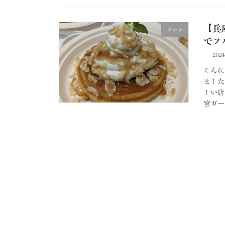
【兵
グルメ
でフ
202
こんに
ました
しい店
宮ガー