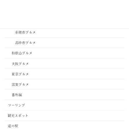
稲美町グルメ
西宮市・芦屋市グルメ
西脇市グルメ
赤穂市グルメ
高砂市グルメ
和歌山グルメ
大阪グルメ
東京グルメ
滋賀グルメ
番外編
ツーリング
観光スポット
道の駅