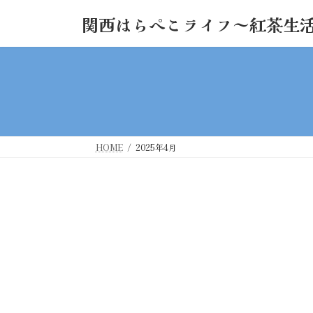
コ
ナ
関西はらぺこライフ～紅茶生
ン
ビ
テ
ゲ
ン
ー
ツ
シ
へ
ョ
ス
ン
キ
に
ッ
移
HOME
2025年4月
プ
動