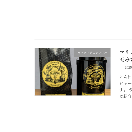
マリ
マリアージュフレール
でみ
202
こんに
ジャー
す。 
ご紹介