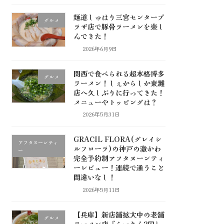
麺道しゅはり三宮センタープ
グルメ
ラザ店で豚骨ラーメンを楽し
んできた！
2026年6月9日
関西で食べられる超本格博多
グルメ
ラーメン！しぇからしか東灘
店へ久しぶりに行ってきた！
メニューやトッピングは？
2026年5月31日
GRACIL FLORA(グレイシ
アフタヌーンティ
ルフローラ)の神戸の激かわ
ー
完全予約制アフタヌーンティ
ーレビュー！連続で通うこと
間違いなし！
2026年5月11日
【兵庫】新店舗拡大中の老舗
グルメ
ラーメン店『らーめん2国』