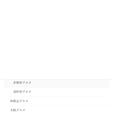
相生市グルメ
神崎郡グルメ
神戸市中央区グルメ
神戸市垂水区・須磨区グルメ
神戸市東灘区・灘区グルメ
神戸市西区・北区グルメ
稲美町グルメ
西宮市・芦屋市グルメ
西脇市グルメ
赤穂市グルメ
高砂市グルメ
和歌山グルメ
大阪グルメ