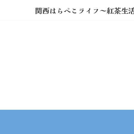
コ
ナ
関西はらぺこライフ～紅茶生
ン
ビ
テ
ゲ
ン
ー
ツ
シ
へ
ョ
ス
ン
キ
に
ッ
移
プ
動