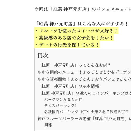
今回は「紅萬 神戸元町店」のパフェメニュー
「紅萬 神戸元町店」はこんな人におすすめ！
・フルーツを使ったスイーツが大好き！
・高級感のある店で女子会をしたい！
・デートの行先を探している！
目次
「紅萬 神戸元町店」ってどんなお店？
冬から開始のメニュー！まるごとせとか&デコポ
冬から販売開始！まるごとあまおうパフェはどん
「紅萬 神戸元町店」の基本情報
「紅萬 神戸元町店」の近くのコインパーキングは
パークマンみなと元町
デビスパーキング1
名鉄協商パーキング 神戸中央第２北長狭通８丁目
神戸フルーツパーラーの老舗「紅萬 神戸元町店」
関連