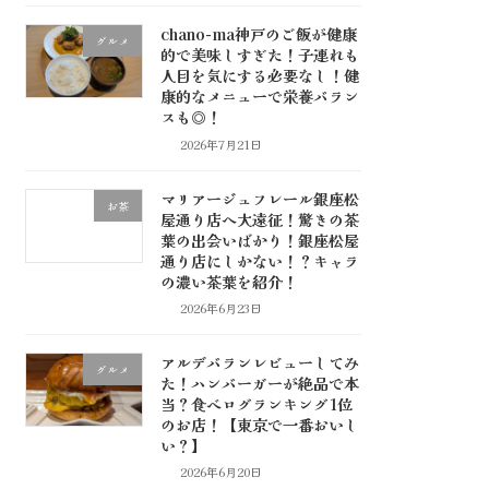
chano-ma神戸のご飯が健康
グルメ
的で美味しすぎた！子連れも
人目を気にする必要なし！健
康的なメニューで栄養バラン
スも◎！
2026年7月21日
マリアージュフレール銀座松
お茶
屋通り店へ大遠征！驚きの茶
葉の出会いばかり！銀座松屋
通り店にしかない！？キャラ
の濃い茶葉を紹介！
2026年6月23日
アルデバランレビューしてみ
グルメ
た！ハンバーガーが絶品で本
当？食べログランキング1位
のお店！【東京で一番おいし
い？】
2026年6月20日