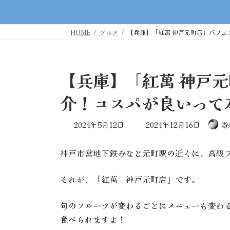
HOME
グルメ
【兵庫】「紅萬 神戸元町店」パフ
【兵庫】「紅萬 神戸
介！コスパが良いって
最
2024年5月12日
2024年12月16日
遊
終
更
神戸市営地下鉄みなと元町駅の近くに、高級
新
日
時
それが、「紅萬 神戸元町店」です。
:
旬のフルーツが変わるごとにメニューも変わ
食べられますよ！