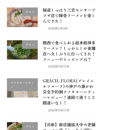
麺道しゅはり三宮センタープ
グルメ
ラザ店で豚骨ラーメンを楽し
んできた！
2026年6月9日
関西で食べられる超本格博多
グルメ
ラーメン！しぇからしか東灘
店へ久しぶりに行ってきた！
メニューやトッピングは？
2026年5月31日
GRACIL FLORA(グレイシ
アフタヌーンティ
ルフローラ)の神戸の激かわ
ー
完全予約制アフタヌーンティ
ーレビュー！連続で通うこと
間違いなし！
2026年5月11日
【兵庫】新店舗拡大中の老舗
グルメ
ラーメン店『らーめん2国』