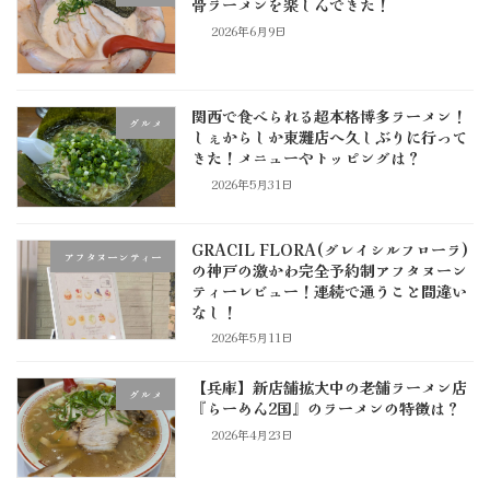
骨ラーメンを楽しんできた！
2026年6月9日
関西で食べられる超本格博多ラーメン！
グルメ
しぇからしか東灘店へ久しぶりに行って
きた！メニューやトッピングは？
2026年5月31日
GRACIL FLORA(グレイシルフローラ)
アフタヌーンティー
の神戸の激かわ完全予約制アフタヌーン
ティーレビュー！連続で通うこと間違い
なし！
2026年5月11日
【兵庫】新店舗拡大中の老舗ラーメン店
グルメ
『らーめん2国』のラーメンの特徴は？
2026年4月23日