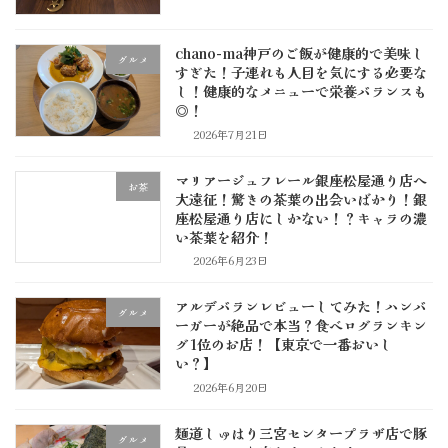
chano-ma神戸のご飯が健康的で美味し
グルメ
すぎた！子連れも人目を気にする必要な
し！健康的なメニューで栄養バランスも
◎！
2026年7月21日
マリアージュフレール銀座松屋通り店へ
お茶
大遠征！驚きの茶葉の出会いばかり！銀
座松屋通り店にしかない！？キャラの濃
い茶葉を紹介！
2026年6月23日
アルデバランレビューしてみた！ハンバ
グルメ
ーガーが絶品で本当？食べログランキン
グ1位のお店！【東京で一番おいし
い？】
2026年6月20日
麺道しゅはり三宮センタープラザ店で豚
グルメ