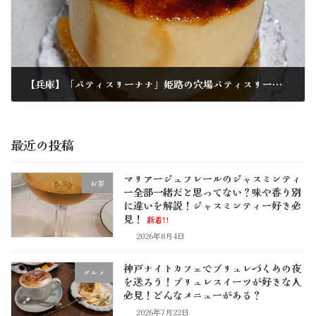
【兵庫】「パティスリーナナ」姫路の穴場パティスリー！どんなメニューがある？
2024年9月9日
最近の投稿
マリアージュフレールのジャスミンティ
お茶
ー全部一緒だと思ってない？味や香り別
に違いを解説！ジャスミンティー好き必
見！
新着!!
2026年8月4日
神戸ナイトカフェでブリュレづくめの夜
グルメ
を送ろう！ブリュレスイーツが好きな人
必見！どんなメニューがある？
2026年7月22日