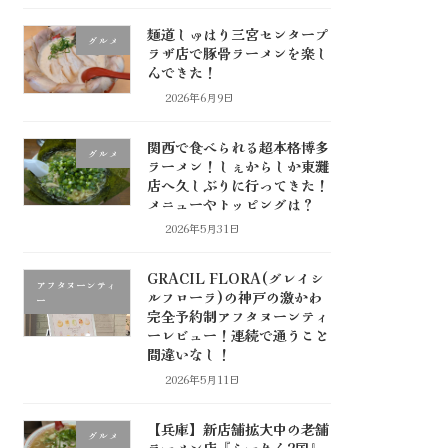
麺道しゅはり三宮センタープ
グルメ
ラザ店で豚骨ラーメンを楽し
んできた！
2026年6月9日
関西で食べられる超本格博多
グルメ
ラーメン！しぇからしか東灘
店へ久しぶりに行ってきた！
メニューやトッピングは？
2026年5月31日
GRACIL FLORA(グレイシ
アフタヌーンティ
ルフローラ)の神戸の激かわ
ー
完全予約制アフタヌーンティ
ーレビュー！連続で通うこと
間違いなし！
2026年5月11日
【兵庫】新店舗拡大中の老舗
グルメ
ラーメン店『らーめん2国』