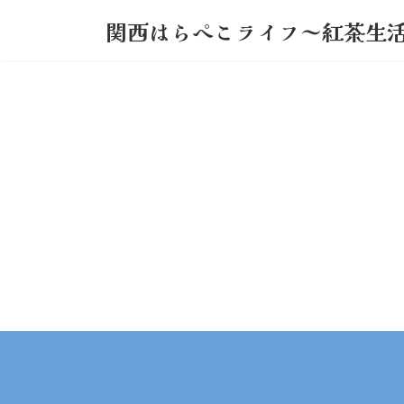
コ
ナ
関西はらぺこライフ～紅茶生
ン
ビ
テ
ゲ
ン
ー
ツ
シ
へ
ョ
ス
ン
キ
に
ッ
移
プ
動