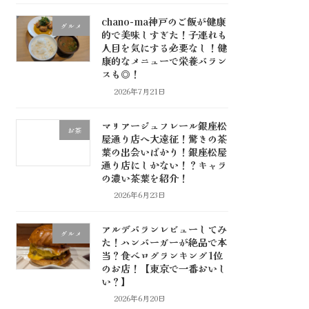
chano-ma神戸のご飯が健康
グルメ
的で美味しすぎた！子連れも
人目を気にする必要なし！健
康的なメニューで栄養バラン
スも◎！
2026年7月21日
マリアージュフレール銀座松
お茶
屋通り店へ大遠征！驚きの茶
葉の出会いばかり！銀座松屋
通り店にしかない！？キャラ
の濃い茶葉を紹介！
2026年6月23日
アルデバランレビューしてみ
グルメ
た！ハンバーガーが絶品で本
当？食べログランキング1位
のお店！【東京で一番おいし
い？】
2026年6月20日