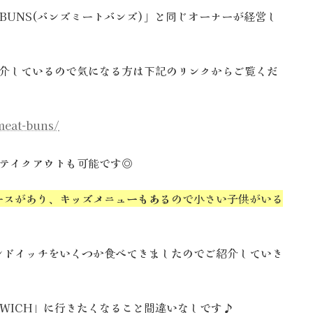
 BUNS(バンズミートバンズ)」と同じオーナーが経営し
以前紹介しているので気になる方は下記のリンクからご覧くだ
meat-buns/
ンもテイクアウトも可能です◎
ースがあり、
キッズメニューもある
ので小さい子供がいる
ンドイッチをいくつか食べてきましたのでご紹介していき
D WICH」に行きたくなること間違いなしです♪