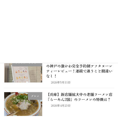
骨ラーメンを楽しんできた！
2026年6月9日
関西で食べられる超本格博多ラーメン！
グルメ
しぇからしか東灘店へ久しぶりに行って
きた！メニューやトッピングは？
2026年5月31日
GRACIL FLORA(グレイシルフローラ)
アフタヌーンティー
の神戸の激かわ完全予約制アフタヌーン
ティーレビュー！連続で通うこと間違い
なし！
2026年5月11日
【兵庫】新店舗拡大中の老舗ラーメン店
グルメ
『らーめん2国』のラーメンの特徴は？
2026年4月23日