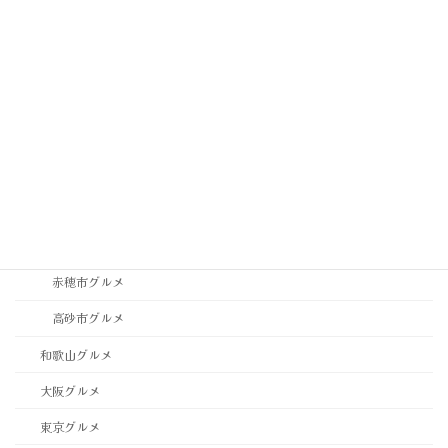
神戸市中央区グルメ
神戸市垂水区・須磨区グルメ
神戸市東灘区・灘区グルメ
神戸市西区・北区グルメ
稲美町グルメ
西宮市・芦屋市グルメ
西脇市グルメ
赤穂市グルメ
高砂市グルメ
和歌山グルメ
大阪グルメ
東京グルメ