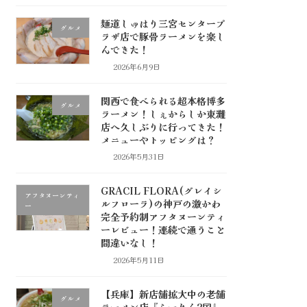
麺道しゅはり三宮センタープ
グルメ
ラザ店で豚骨ラーメンを楽し
んできた！
2026年6月9日
関西で食べられる超本格博多
グルメ
ラーメン！しぇからしか東灘
店へ久しぶりに行ってきた！
メニューやトッピングは？
2026年5月31日
GRACIL FLORA(グレイシ
アフタヌーンティ
ルフローラ)の神戸の激かわ
ー
完全予約制アフタヌーンティ
ーレビュー！連続で通うこと
間違いなし！
2026年5月11日
【兵庫】新店舗拡大中の老舗
グルメ
ラーメン店『らーめん2国』