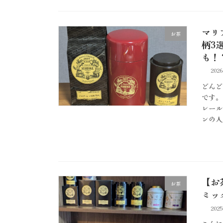
マリ
お茶
柄3
も！
202
どんど
です。
レール
ンの人
【お
お茶
ミッ
202