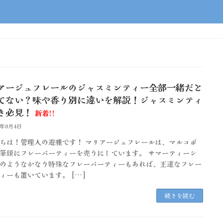
アージュフレールのジャスミンティー全部一緒だと
てない？味や香り別に違いを解説！ジャスミンティ
き必見！
新着!!
6年8月4日
ちは！管理人の遊雅です！ マリアージュフレールは、マルコポ
筆頭にフレーバーティーを売りにしています。 サマーティーシ
のようなかなり特殊なフレーバーティーもあれば、王道なフレー
ィーも置いています。 […]
続きを読む