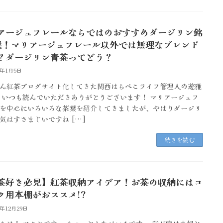
アージュフレールならではのおすすめダージリン銘
選！マリアージュフレール以外では無理なブレンド
？ダージリン青茶ってどう？
6年1月5日
ん紅茶ブログサイト化してきた関西はらぺこライフ管理人の遊雅
 いつも読んでいただきありがとうございます！ マリアージュフ
を中心にいろいろな茶葉を紹介してきましたが、やはりダージリ
気はすさまじいですね […]
続きを読む
茶好き必見】紅茶収納アイデア！お茶の収納にはコ
ク用本棚がおススメ!?
5年12月29日