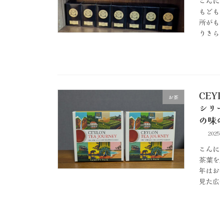
こんに
もども
所がも
りきら
CEY
お茶
シリ
の味
202
こんに
茶葉を
年はお
見た広