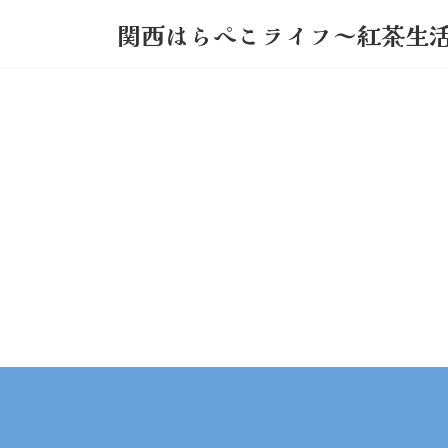
コ
ナ
関西はらぺこライフ～紅茶生
ン
ビ
テ
ゲ
ン
ー
ツ
シ
へ
ョ
ス
ン
キ
に
ッ
移
プ
動