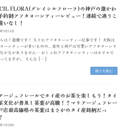
ACIL FLORA(グレイシルフローラ)の神戸の激かわ
予約制アフタヌーンティーレビュー！連続で通うこ
違いなし！
6年5月11日
ちは！遊雅です！ 久々にアフタヌーンティー記事です！ 大阪は
ヌーンティーが多いものの、意外と神戸は可愛いアフタヌーンテ
なかなかありません… おしゃれアフタヌーンティーはホテルで
ってますが。 そんな […]
続きを読む
アージュフレールでタイ産のお茶を楽しもう！タイ
茶文化が普及し茶葉が高騰！？マリアージュフレー
戸店最高価格の茶葉はまさかのタイ産銘柄だっ
？
6年3月28日