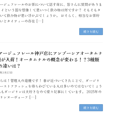
ージュフレールのお茶について話す前に、皆さんに質問がありま
タイという国を想像して思いつく飲み物は何ですか？ そもそもタ
いて飲み物が思い浮かぶでしょうか。 おそらく、相当なお茶好
いとタイティーの存在 […]
続きを読む
アージュフレール神戸店にアンブーシアオータムナ
種が入荷！オータムナルの概念が変わる！？3種類
の違いは？
6年3月17日
ちは！管理人の遊雅です！ 春が近づいてきたことで、ダージリ
ーストフラッシュを待ちわびている人は多いのではないでしょう
私もダージリンは大好きなので度々記事にしています。 2025年の
リンヌーヴォーフ […]
続きを読む