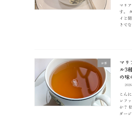
マリア
す。 
イと聞
きでな
マリ
お茶
ル3
の味
202
こんに
ンファ
か？ 
ダージ