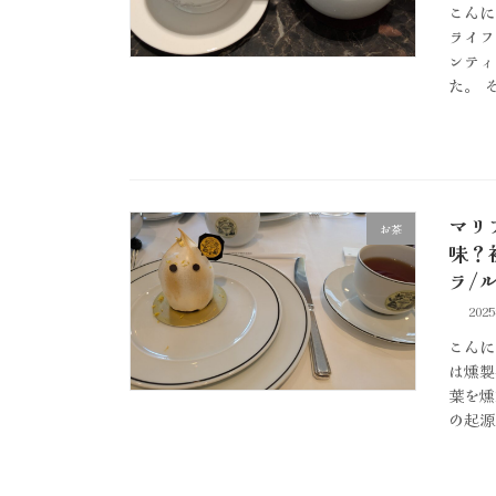
こんに
ライフ
ンティ
た。 そ
マリ
お茶
味？
ラ/
202
こんに
は燻製
葉を燻
の起源