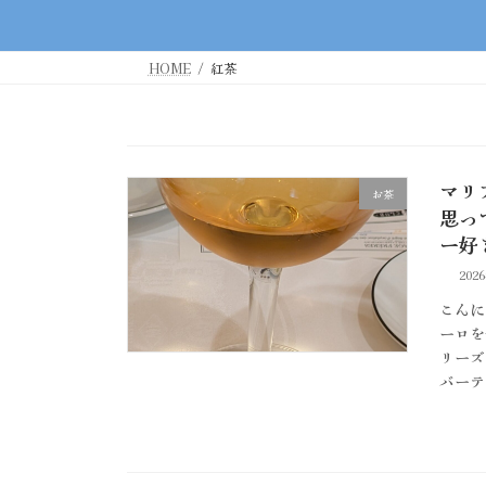
HOME
紅茶
マリ
お茶
思っ
ー好
202
こんに
ーロを
リーズ
バーテ