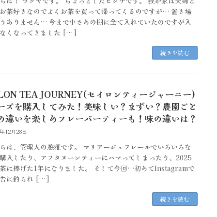
ちは！ ツクヤです。 ちょっとしたピンチです。 我が家は夫婦と
お茶好きなのでよくお茶を買って帰ってくるのですが… 置き場
うありません… 今まで小さめの棚に全て入れていたのですが入
なくなってきました […]
続きを読む
LON TEA JOURNEY(セイロンティージャーニー)
ーズを購入してみた！美味しい？まずい？農園ごと
の違いを楽しめフレーバーティーも！味の違いは？
5年12月28日
ちは、管理人の遊雅です。 マリアージュフレールでいろいろな
購入したり、アフタヌーンティーにハマってしまったり、2025
茶に捧げた1年になりました。 そして今回…初めてInstagramで
告に釣られ […]
続きを読む