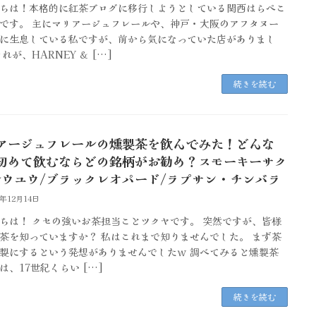
ちは！本格的に紅茶ブログに移行しようとしている関西はらぺこ
です。 主にマリアージュフレールや、神戸・大阪のアフタヌー
に生息している私ですが、前から気になっていた店がありまし
れが、HARNEY ＆ […]
続きを読む
アージュフレールの燻製茶を飲んでみた！どんな
初めて飲むならどの銘柄がお勧め？スモーキーサク
ルウユウ/ブラックレオパード/ラプサン・チンバラ
5年12月14日
ちは！ クセの強いお茶担当ことツクヤです。 突然ですが、皆様
茶を知っていますか？ 私はこれまで知りませんでした。 まず茶
製にするという発想がありませんでしたｗ 調べてみると燻製茶
は、17世紀くらい […]
続きを読む