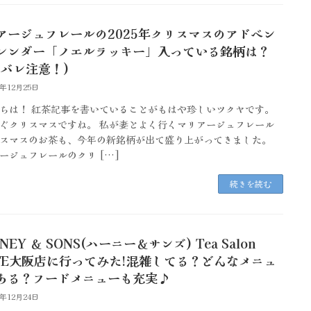
アージュフレールの2025年クリスマスのアドベン
レンダー「ノエルラッキー」入っている銘柄は？
タバレ注意！)
5年12月25日
ちは！ 紅茶記事を書いていることがもはや珍しいツクヤです。
ぐクリスマスですね。 私が妻とよく行くマリアージュフレール
スマスのお茶も、今年の新銘柄が出て盛り上がってきました。
ージュフレールのクリ […]
続きを読む
NEY ＆ SONS(ハーニー＆サンズ) Tea Salon
TTE大阪店に行ってみた!混雑してる？どんなメニュ
ある？フードメニューも充実♪
5年12月24日