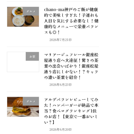
chano-ma神戸のご飯が健康
グルメ
的で美味しすぎた！子連れも
人目を気にする必要なし！健
康的なメニューで栄養バラン
スも◎！
2026年7月21日
マリアージュフレール銀座松
お茶
屋通り店へ大遠征！驚きの茶
葉の出会いばかり！銀座松屋
通り店にしかない！？キャラ
の濃い茶葉を紹介！
2026年6月23日
アルデバランレビューしてみ
グルメ
た！ハンバーガーが絶品で本
当？食べログランキング1位
のお店！【東京で一番おいし
い？】
2026年6月20日