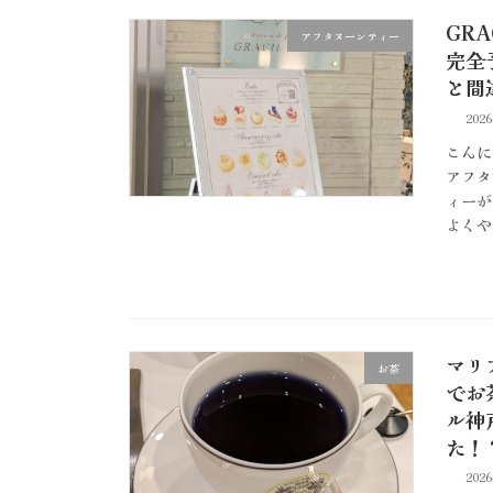
GR
アフタヌーンティー
完全
と間
202
こんに
アフタ
ィーが
よくや
マリ
お茶
でお
ル神
た！
202