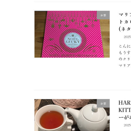
マリ
お茶
トカ
(ネ
202
こんに
もうす
のクリ
マリア
HAR
お茶
KI
ーが
202