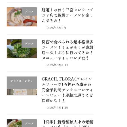
麺道しゅはり三宮センタープ
グルメ
ラザ店で豚骨ラーメンを楽し
んできた！
2026年6月9日
関西で食べられる超本格博多
グルメ
ラーメン！しぇからしか東灘
店へ久しぶりに行ってきた！
メニューやトッピングは？
2026年5月31日
GRACIL FLORA(グレイシ
アフタヌーンティ
ルフローラ)の神戸の激かわ
ー
完全予約制アフタヌーンティ
ーレビュー！連続で通うこと
間違いなし！
2026年5月11日
【兵庫】新店舗拡大中の老舗
グルメ
ラーメン店『らーめん2国』