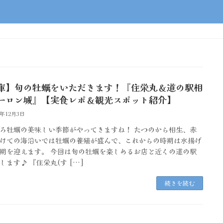
庫】旬の牡蠣をいただきます！『住栄丸＆道の駅相
ーロン城』【実食レポ＆観光スポット紹介】
3年12月3日
ろ牡蠣の美味しい季節がやってきますね！ たつのから相生、赤
けての海沿いでは牡蠣の養殖が盛んで、これからの時期は水揚げ
期を迎えます。 今回は旬の牡蠣を楽しめるお店と近くの道の駅
します♪ 『住栄丸(す […]
続きを読む