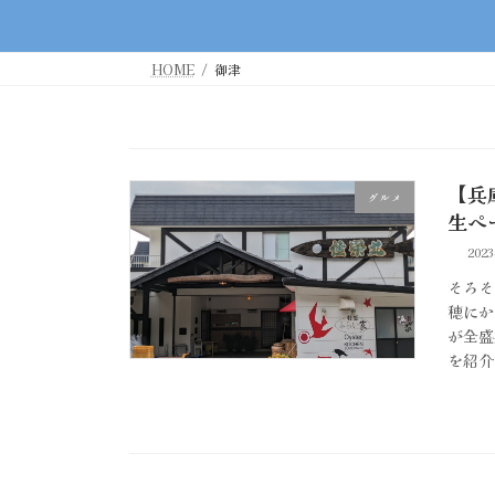
HOME
御津
【兵
グルメ
生ペ
202
そろそ
穂にか
が全盛
を紹介