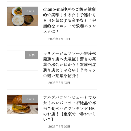
chano-ma神戸のご飯が健康
グルメ
的で美味しすぎた！子連れも
人目を気にする必要なし！健
康的なメニューで栄養バラン
スも◎！
2026年7月21日
マリアージュフレール銀座松
お茶
屋通り店へ大遠征！驚きの茶
葉の出会いばかり！銀座松屋
通り店にしかない！？キャラ
の濃い茶葉を紹介！
2026年6月23日
アルデバランレビューしてみ
グルメ
た！ハンバーガーが絶品で本
当？食べログランキング1位
のお店！【東京で一番おいし
い？】
2026年6月20日