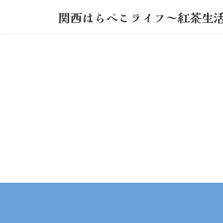
コ
ナ
関西はらぺこライフ～紅茶生
ン
ビ
テ
ゲ
ン
ー
ツ
シ
へ
ョ
ス
ン
キ
に
ッ
移
プ
動