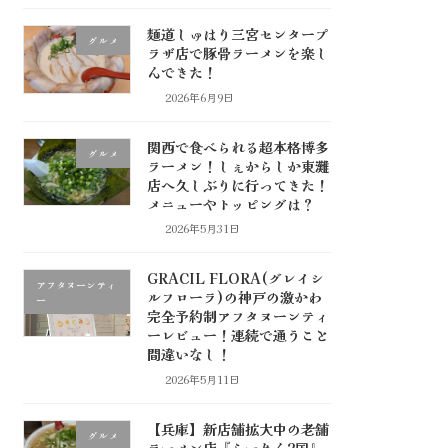
麺道しゅはり三宮センタープ
グルメ
ラザ店で豚骨ラーメンを楽し
んできた！
2026年6月9日
関西で食べられる超本格博多
グルメ
ラーメン！しぇからしか東灘
店へ久しぶりに行ってきた！
メニューやトッピングは？
2026年5月31日
GRACIL FLORA(グレイシ
アフタヌーンティ
ルフローラ)の神戸の激かわ
ー
完全予約制アフタヌーンティ
ーレビュー！連続で通うこと
間違いなし！
2026年5月11日
【兵庫】新店舗拡大中の老舗
グルメ
ラーメン店『らーめん2国』