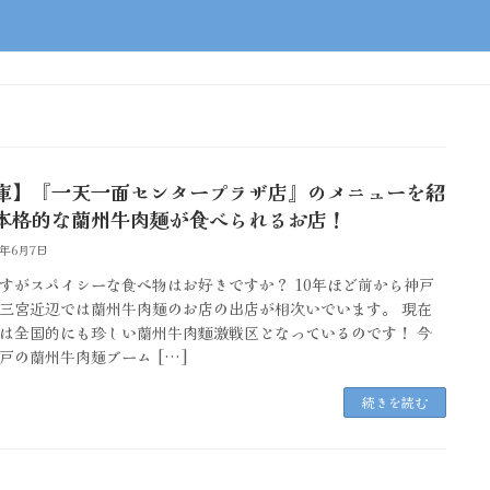
庫】『一天一面センタープラザ店』のメニューを紹
本格的な蘭州牛肉麺が食べられるお店！
4年6月7日
すがスパイシーな食べ物はお好きですか？ 10年ほど前から神戸
三宮近辺では蘭州牛肉麺のお店の出店が相次いでいます。 現在
は全国的にも珍しい蘭州牛肉麵激戦区となっているのです！ 今
戸の蘭州牛肉麺ブーム […]
続きを読む