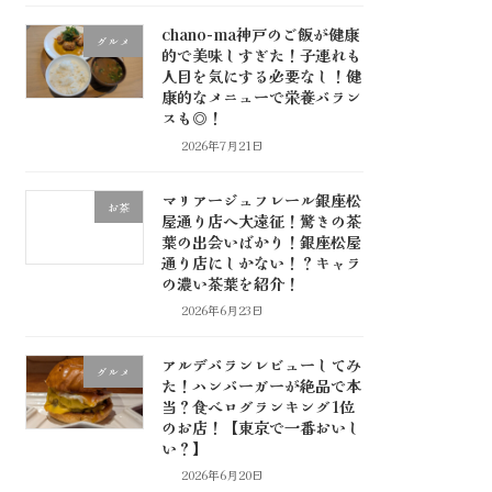
chano-ma神戸のご飯が健康
グルメ
的で美味しすぎた！子連れも
人目を気にする必要なし！健
康的なメニューで栄養バラン
スも◎！
2026年7月21日
マリアージュフレール銀座松
お茶
屋通り店へ大遠征！驚きの茶
葉の出会いばかり！銀座松屋
通り店にしかない！？キャラ
の濃い茶葉を紹介！
2026年6月23日
アルデバランレビューしてみ
グルメ
た！ハンバーガーが絶品で本
当？食べログランキング1位
のお店！【東京で一番おいし
い？】
2026年6月20日