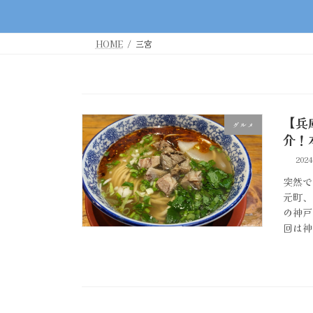
HOME
三宮
【兵
グルメ
介！
202
突然で
元町、
の神戸
回は神