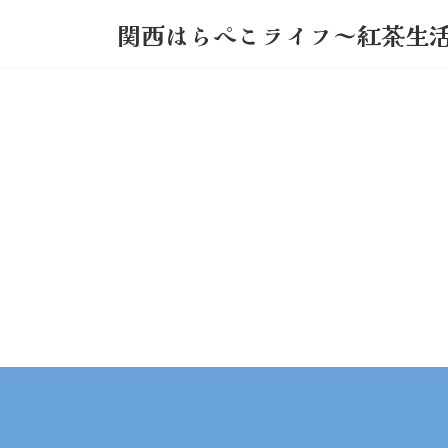
コ
ナ
関西はらぺこライフ～紅茶生
ン
ビ
テ
ゲ
ン
ー
ツ
シ
へ
ョ
ス
ン
キ
に
ッ
移
プ
動