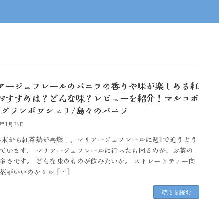
アージュフレールのバニラの香りや味が楽しめる紅
おすすめは？どんな味？レビューを紹介！マルコポ
/グランボワシェリ/島々のバニラ
5年1月26日
4年末から紅茶熱が再燃し、マリアージュフレールに週1で通うよう
ています。 マリアージュフレールに行ったら困るのが、お茶の
多さです。 どんな味のものが飲みたいか。 ストレートティー向
茶がいいのかミル […]
続きを読む