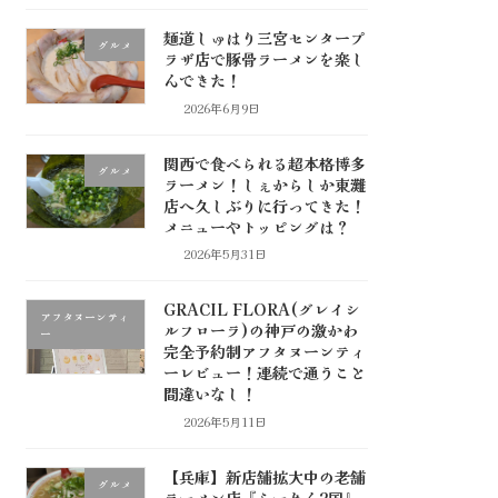
麺道しゅはり三宮センタープ
グルメ
ラザ店で豚骨ラーメンを楽し
んできた！
2026年6月9日
関西で食べられる超本格博多
グルメ
ラーメン！しぇからしか東灘
店へ久しぶりに行ってきた！
メニューやトッピングは？
2026年5月31日
GRACIL FLORA(グレイシ
アフタヌーンティ
ルフローラ)の神戸の激かわ
ー
完全予約制アフタヌーンティ
ーレビュー！連続で通うこと
間違いなし！
2026年5月11日
【兵庫】新店舗拡大中の老舗
グルメ
ラーメン店『らーめん2国』