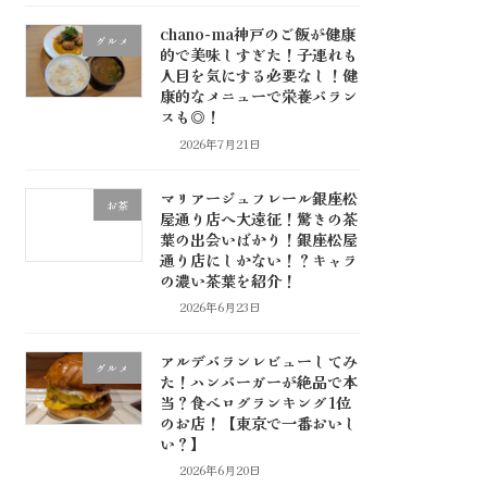
chano-ma神戸のご飯が健康
グルメ
的で美味しすぎた！子連れも
人目を気にする必要なし！健
康的なメニューで栄養バラン
スも◎！
2026年7月21日
マリアージュフレール銀座松
お茶
屋通り店へ大遠征！驚きの茶
葉の出会いばかり！銀座松屋
通り店にしかない！？キャラ
の濃い茶葉を紹介！
2026年6月23日
アルデバランレビューしてみ
グルメ
た！ハンバーガーが絶品で本
当？食べログランキング1位
のお店！【東京で一番おいし
い？】
2026年6月20日