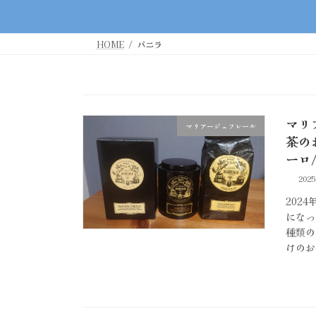
HOME
バニラ
マリ
マリアージュフレール
茶の
ーロ
202
202
になっ
種類の
けのお