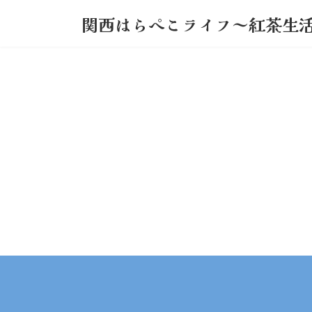
コ
ナ
関西はらぺこライフ～紅茶生
ン
ビ
テ
ゲ
ン
ー
ツ
シ
へ
ョ
ス
ン
キ
に
ッ
移
プ
動