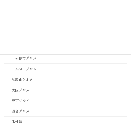
神戸市東灘区・灘区グルメ
神戸市西区・北区グルメ
稲美町グルメ
西宮市・芦屋市グルメ
西脇市グルメ
赤穂市グルメ
高砂市グルメ
和歌山グルメ
大阪グルメ
東京グルメ
滋賀グルメ
番外編