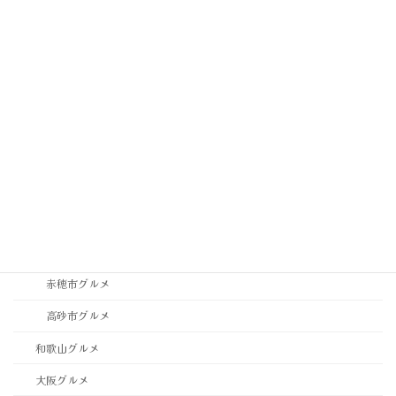
神崎郡グルメ
神戸市中央区グルメ
神戸市垂水区・須磨区グルメ
神戸市東灘区・灘区グルメ
神戸市西区・北区グルメ
稲美町グルメ
西宮市・芦屋市グルメ
西脇市グルメ
赤穂市グルメ
高砂市グルメ
和歌山グルメ
大阪グルメ