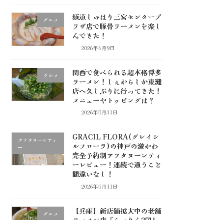
麺道しゅはり三宮センタープ
グルメ
ラザ店で豚骨ラーメンを楽し
んできた！
2026年6月9日
関西で食べられる超本格博多
グルメ
ラーメン！しぇからしか東灘
店へ久しぶりに行ってきた！
メニューやトッピングは？
2026年5月31日
GRACIL FLORA(グレイシ
アフタヌーンティ
ルフローラ)の神戸の激かわ
ー
完全予約制アフタヌーンティ
ーレビュー！連続で通うこと
間違いなし！
2026年5月11日
【兵庫】新店舗拡大中の老舗
グルメ
ラーメン店『らーめん2国』