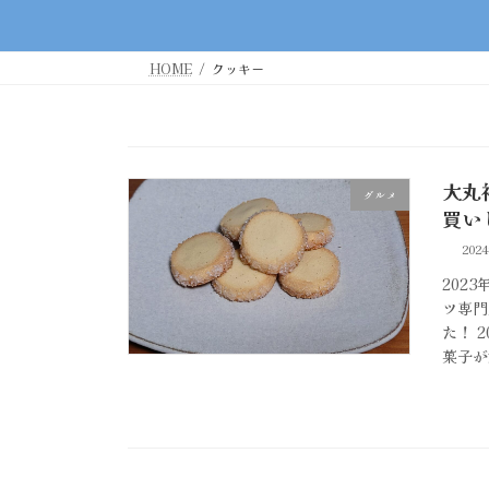
HOME
クッキー
大丸
グルメ
買い
202
202
ツ専門
た！ 
菓子が