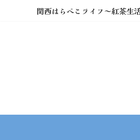
コ
ナ
関西はらぺこライフ～紅茶生
ン
ビ
テ
ゲ
ン
ー
ツ
シ
へ
ョ
ス
ン
キ
に
ッ
移
プ
動