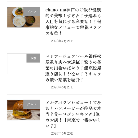
chano-ma神戸のご飯が健康
グルメ
的で美味しすぎた！子連れも
人目を気にする必要なし！健
康的なメニューで栄養バラン
スも◎！
2026年7月21日
マリアージュフレール銀座松
お茶
屋通り店へ大遠征！驚きの茶
葉の出会いばかり！銀座松屋
通り店にしかない！？キャラ
の濃い茶葉を紹介！
2026年6月23日
アルデバランレビューしてみ
グルメ
た！ハンバーガーが絶品で本
当？食べログランキング1位
のお店！【東京で一番おいし
い？】
2026年6月20日