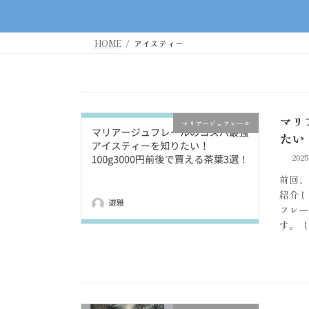
HOME
アイスティー
マリ
マリアージュフレール
たい
202
前回、
紹介し
フレー
す。 し