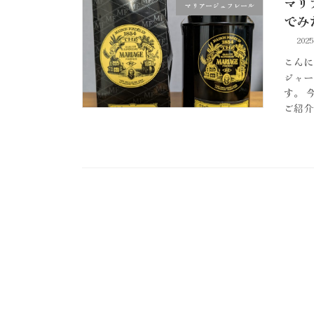
マリ
マリアージュフレール
でみ
202
こんに
ジャー
す。 
ご紹介