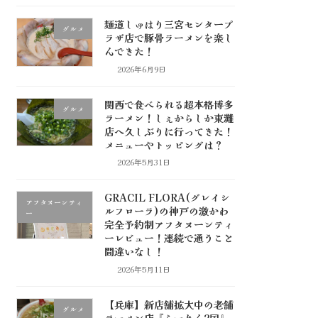
麺道しゅはり三宮センタープ
グルメ
ラザ店で豚骨ラーメンを楽し
んできた！
2026年6月9日
関西で食べられる超本格博多
グルメ
ラーメン！しぇからしか東灘
店へ久しぶりに行ってきた！
メニューやトッピングは？
2026年5月31日
GRACIL FLORA(グレイシ
アフタヌーンティ
ルフローラ)の神戸の激かわ
ー
完全予約制アフタヌーンティ
ーレビュー！連続で通うこと
間違いなし！
2026年5月11日
【兵庫】新店舗拡大中の老舗
グルメ
ラーメン店『らーめん2国』