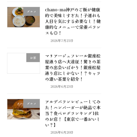
chano-ma神戸のご飯が健康
グルメ
的で美味しすぎた！子連れも
人目を気にする必要なし！健
康的なメニューで栄養バラン
スも◎！
2026年7月21日
マリアージュフレール銀座松
お茶
屋通り店へ大遠征！驚きの茶
葉の出会いばかり！銀座松屋
通り店にしかない！？キャラ
の濃い茶葉を紹介！
2026年6月23日
アルデバランレビューしてみ
グルメ
た！ハンバーガーが絶品で本
当？食べログランキング1位
のお店！【東京で一番おいし
い？】
2026年6月20日