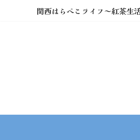
コ
ナ
関西はらぺこライフ～紅茶生
ン
ビ
テ
ゲ
ン
ー
ツ
シ
へ
ョ
ス
ン
キ
に
ッ
移
プ
動