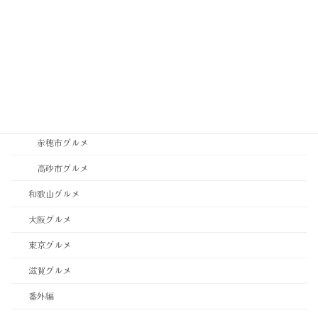
神戸市東灘区・灘区グルメ
神戸市西区・北区グルメ
稲美町グルメ
西宮市・芦屋市グルメ
西脇市グルメ
赤穂市グルメ
高砂市グルメ
和歌山グルメ
大阪グルメ
東京グルメ
滋賀グルメ
番外編