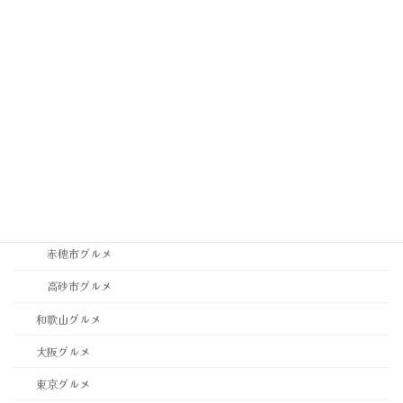
神戸市中央区グルメ
神戸市垂水区・須磨区グルメ
神戸市東灘区・灘区グルメ
神戸市西区・北区グルメ
稲美町グルメ
西宮市・芦屋市グルメ
西脇市グルメ
赤穂市グルメ
高砂市グルメ
和歌山グルメ
大阪グルメ
東京グルメ