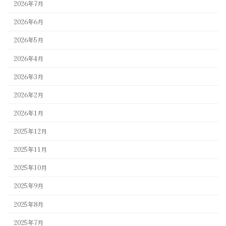
2026年7月
2026年6月
2026年5月
2026年4月
2026年3月
2026年2月
2026年1月
2025年12月
2025年11月
2025年10月
2025年9月
2025年8月
2025年7月