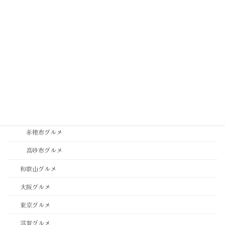
神戸市中央区グルメ
神戸市垂水区・須磨区グルメ
神戸市東灘区・灘区グルメ
神戸市西区・北区グルメ
稲美町グルメ
西宮市・芦屋市グルメ
西脇市グルメ
赤穂市グルメ
高砂市グルメ
和歌山グルメ
大阪グルメ
東京グルメ
滋賀グルメ