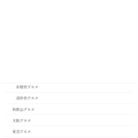
神戸市中央区グルメ
神戸市垂水区・須磨区グルメ
神戸市東灘区・灘区グルメ
神戸市西区・北区グルメ
稲美町グルメ
西宮市・芦屋市グルメ
西脇市グルメ
赤穂市グルメ
高砂市グルメ
和歌山グルメ
大阪グルメ
東京グルメ