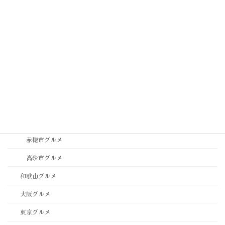
神戸市中央区グルメ
神戸市垂水区・須磨区グルメ
神戸市東灘区・灘区グルメ
神戸市西区・北区グルメ
稲美町グルメ
西宮市・芦屋市グルメ
西脇市グルメ
赤穂市グルメ
高砂市グルメ
和歌山グルメ
大阪グルメ
東京グルメ