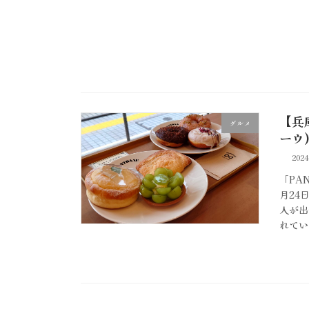
【兵
グルメ
ーウ
202
「PA
月24
人が出
れてい