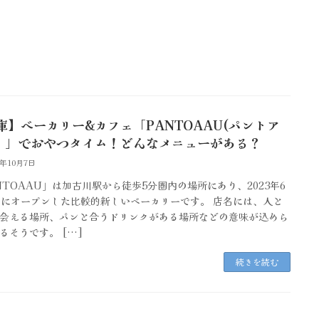
庫】ベーカリー&カフェ「PANTOAAU(パントア
) 」でおやつタイム！どんなメニューがある？
4年10月7日
NTOAAU」は加古川駅から徒歩5分圏内の場所にあり、2023年6
日にオープンした比較的新しいベーカリーです。 店名には、人と
会える場所、パンと合うドリンクがある場所などの意味が込めら
るそうです。 […]
続きを読む