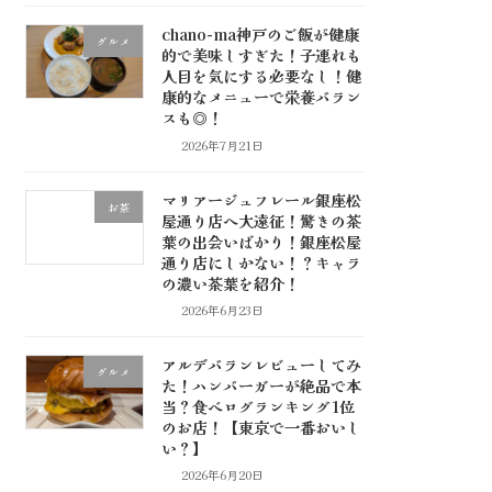
chano-ma神戸のご飯が健康
グルメ
的で美味しすぎた！子連れも
人目を気にする必要なし！健
康的なメニューで栄養バラン
スも◎！
2026年7月21日
マリアージュフレール銀座松
お茶
屋通り店へ大遠征！驚きの茶
葉の出会いばかり！銀座松屋
通り店にしかない！？キャラ
の濃い茶葉を紹介！
2026年6月23日
アルデバランレビューしてみ
グルメ
た！ハンバーガーが絶品で本
当？食べログランキング1位
のお店！【東京で一番おいし
い？】
2026年6月20日