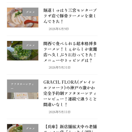
麺道しゅはり三宮センタープ
グルメ
ラザ店で豚骨ラーメンを楽し
んできた！
2026年6月9日
関西で食べられる超本格博多
グルメ
ラーメン！しぇからしか東灘
店へ久しぶりに行ってきた！
メニューやトッピングは？
2026年5月31日
GRACIL FLORA(グレイシ
アフタヌーンティ
ルフローラ)の神戸の激かわ
ー
完全予約制アフタヌーンティ
ーレビュー！連続で通うこと
間違いなし！
2026年5月11日
【兵庫】新店舗拡大中の老舗
グルメ
ラーメン店『らーめん2国』