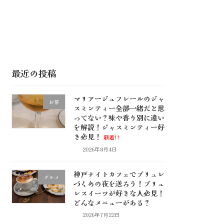
最近の投稿
マリアージュフレールのジャ
お茶
スミンティー全部一緒だと思
ってない？味や香り別に違い
を解説！ジャスミンティー好
き必見！
新着!!
2026年8月4日
神戸ナイトカフェでブリュレ
グルメ
づくめの夜を送ろう！ブリュ
レスイーツが好きな人必見！
どんなメニューがある？
2026年7月22日