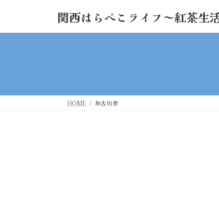
コ
ナ
関西はらぺこライフ～紅茶生
ン
ビ
テ
ゲ
ン
ー
ツ
シ
へ
ョ
ス
ン
キ
に
ッ
移
HOME
加古川市
プ
動