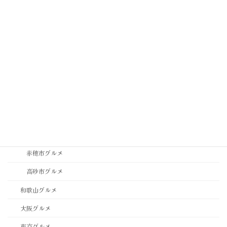
神崎郡グルメ
神戸市中央区グルメ
神戸市垂水区・須磨区グルメ
神戸市東灘区・灘区グルメ
神戸市西区・北区グルメ
稲美町グルメ
西宮市・芦屋市グルメ
西脇市グルメ
赤穂市グルメ
高砂市グルメ
和歌山グルメ
大阪グルメ
東京グルメ