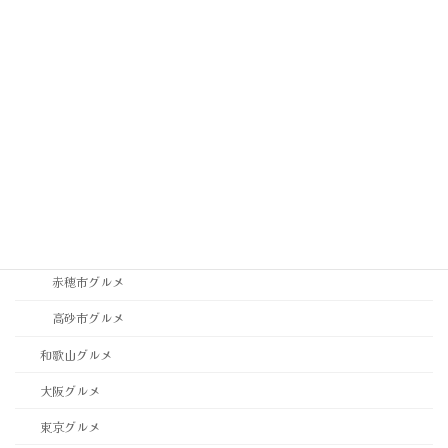
神戸市中央区グルメ
神戸市垂水区・須磨区グルメ
神戸市東灘区・灘区グルメ
神戸市西区・北区グルメ
稲美町グルメ
西宮市・芦屋市グルメ
西脇市グルメ
赤穂市グルメ
高砂市グルメ
和歌山グルメ
大阪グルメ
東京グルメ